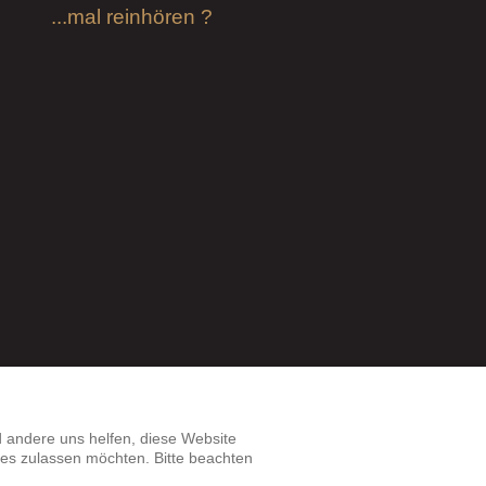
...mal reinhören ?
d andere uns helfen, diese Website
ies zulassen möchten. Bitte beachten