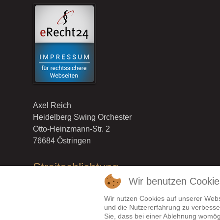
Axel Reich
Heidelberg Swing Orchester
Otto-Heinzmann-Str. 2
76684 Östringen
Streitschlichtung
Wir benutzen Cookie
Die Europäische Kommission stellt eine Plattform zur 
https://ec.europa.eu/consumers/odr
.
Wir nutzen Cookies auf unserer Websi
und die Nutzererfahrung zu verbesser
Unsere E-Mail-Adresse finden Sie oben im Impressu
Sie, dass bei einer Ablehnung womögl