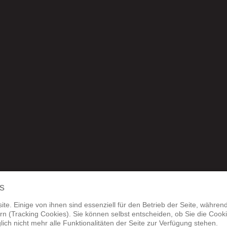
s
Online-Streitbeilegung (OS) bereit:
te. Einige von ihnen sind essenziell für den Betrieb der Seite, währen
n (Tracking Cookies). Sie können selbst entscheiden, ob Sie die Cook
m.
ich nicht mehr alle Funktionalitäten der Seite zur Verfügung stehen.