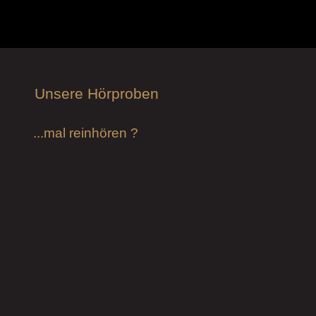
Unsere Hörproben
...mal reinhören ?